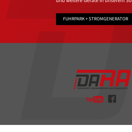
und weitere Geräte in unserem So
FUHRPARK + STROMGENERATOR