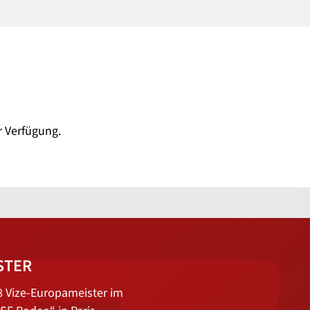
r Verfügung.
STER
8 Vize-Europameister im