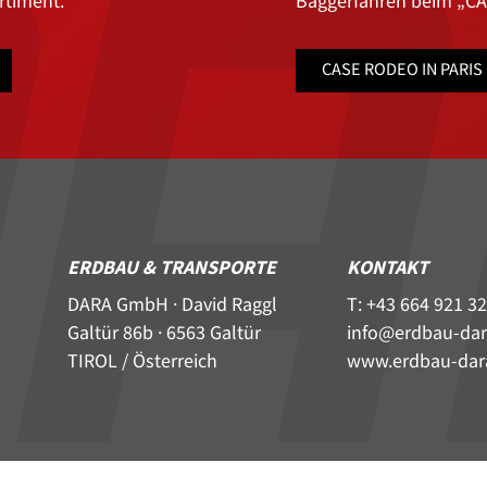
rtiment.
Baggerfahren beim „CAS
CASE RODEO IN PARIS
ERDBAU & TRANSPORTE
KONTAKT
DARA GmbH · David Raggl
T: +43 664 921 32
Galtür 86b · 6563 Galtür
info@erdbau-dar
TIROL / Österreich
www.erdbau-dar