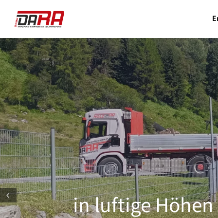
E
Prev
in luftige Höhen